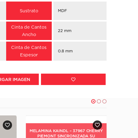
Sustrato
MDF
Cinta de Cantos
22 mm
Ancho
Cinta de Cantos
0.8 mm
Espesor
RGAR IMAGEN
CHERRY
 SU