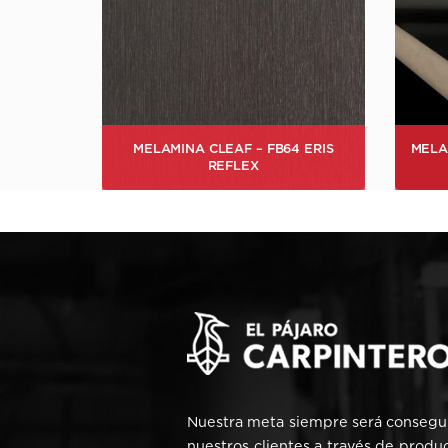
4 ERIS
MELAMINA MERINO – ALTO BRILLO
MELAM
25066 BLACK
Nuestra meta siempre será consegui
nuestros clientes a través de produ