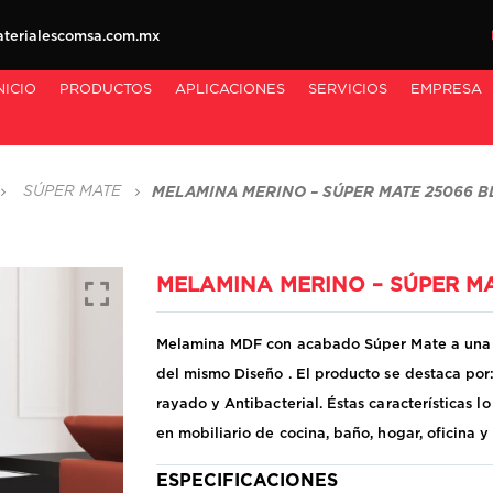
erialescomsa.com.mx
NICIO
PRODUCTOS
APLICACIONES
SERVICIOS
EMPRESA
SÚPER MATE
MELAMINA MERINO – SÚPER MATE 25066 B
MELAMINA MERINO – SÚPER MA
Melamina MDF con acabado Súper Mate a una ca
del mismo Diseño . El producto se destaca por
rayado y Antibacterial. Éstas características 
en mobiliario de cocina, baño, hogar, oficina