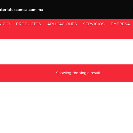
erialescomsa.com.mx
NICIO
PRODUCTOS
APLICACIONES
SERVICIOS
EMPRESA
Showing the single result