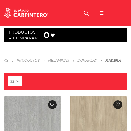
PRODUCTOS
0
A COMPARAR
PRODUCTOS
MELAMINAS
DURAPLAY
MADERA