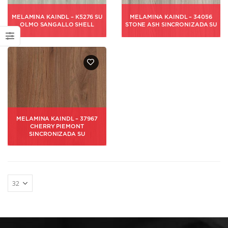
MELAMINA KAINDL – K5276 SU
MELAMINA KAINDL – 34056
OLMO SANGALLO SHELL
STONE ASH SINCRONIZADA SU
MELAMINA KAINDL – 37967
CHERRY PIEMONT
SINCRONIZADA SU