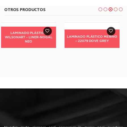
OTROS PRODUCTOS
LAMINADO PLÁSTICO MERINO
– 22079 DOVE GREY
MELAMINA CLEAF- S195
OJIJIMA JIOMETORI