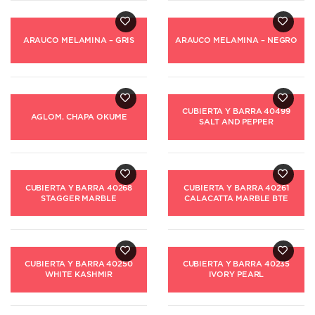
ARAUCO MELAMINA – GRIS
ARAUCO MELAMINA – NEGRO
CUBIERTA Y BARRA 40499
AGLOM. CHAPA OKUME
SALT AND PEPPER
CUBIERTA Y BARRA 40268
CUBIERTA Y BARRA 40261
STAGGER MARBLE
CALACATTA MARBLE BTE
CUBIERTA Y BARRA 40250
CUBIERTA Y BARRA 40235
WHITE KASHMIR
IVORY PEARL