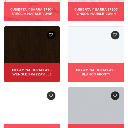
CUBIERTA Y BARRA 37304
CUBIERTA Y BARRA 37307
BRECCIA MARBLE-LUVIH
VINSON MARBLE-LUVIH
MELAMINA DURAPLAY –
MELAMINA DURAPLAY –
WENGUE BRAZZAVILLE
BLANCO FROSTY