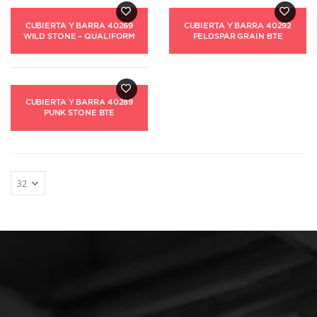
CUBIERTA Y BARRA 40269
CUBIERTA Y BARRA 40292
WILD STONE – QUALIFORM
FELDSPAR GRAIN BTE
CUBIERTA Y BARRA 40289
PUNK STONE BTE