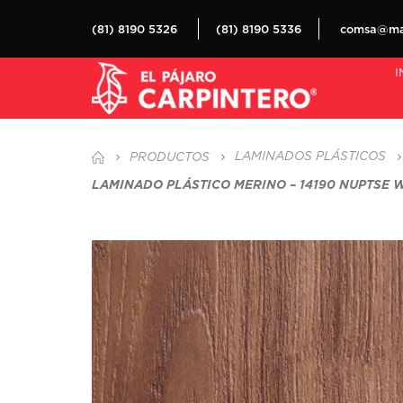
(81) 8190 5326
(81) 8190 5336
comsa@mat
I
LAMINADOS PLÁSTICOS
PRODUCTOS
LAMINADO PLÁSTICO MERINO – 14190 NUPTSE