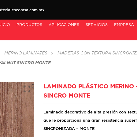
erialescomsa.com.mx
NICIO
PRODUCTOS
APLICACIONES
SERVICIOS
EMPRESA
MERINO LAMINATES
MADERAS CON TEXTURA SINCRONI
 WALNUT SINCRO MONTE
LAMINADO PLÁSTICO MERINO 
SINCRO MONTE
Laminado decorativo de alta presión con Textu
que le proporciona una gran resistencia sup
SINCRONIZADA – MONTE