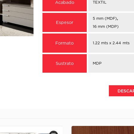
Acabado
TEXTIL
5 mm (MDF)
,
Espesor
16 mm (MDP)
Formato
1.22 mts x 2.44 mts
Sustrato
MDP
DESCA