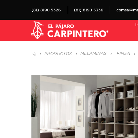
(81) 8190 5326
(81) 8190 5336
comsa@mat
I
MELAMINAS
FINSA
PRODUCTOS