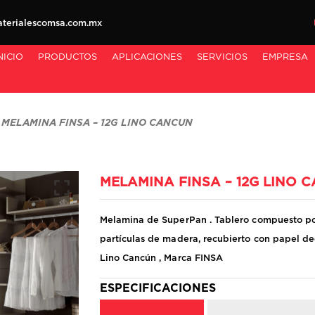
erialescomsa.com.mx
NICIO
PRODUCTOS
APLICACIONES
SERVICIOS
EMPRESA
MELAMINA FINSA – 12G LINO CANCUN
MELAMINA FINSA – 12G LINO 
Melamina de SuperPan . Tablero compuesto por
partículas de madera, recubierto con papel d
Lino Cancún , Marca FINSA